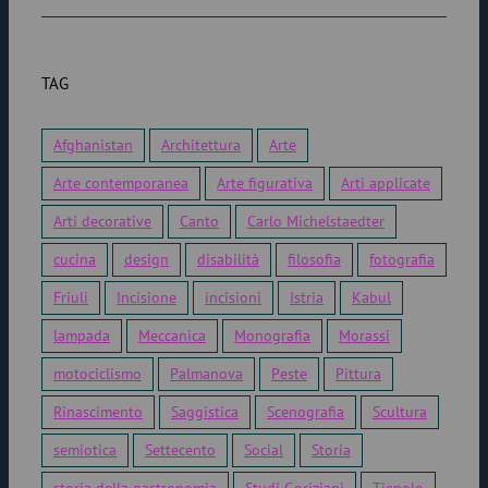
TAG
Afghanistan
Architettura
Arte
Arte contemporanea
Arte figurativa
Arti applicate
Arti decorative
Canto
Carlo Michelstaedter
cucina
design
disabilità
filosofia
fotografia
Friuli
Incisione
incisioni
Istria
Kabul
lampada
Meccanica
Monografia
Morassi
motociclismo
Palmanova
Peste
Pittura
Rinascimento
Saggistica
Scenografia
Scultura
semiotica
Settecento
Social
Storia