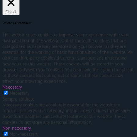
Chiudi
Privacy Overview
This website uses cookies to improve your experience while you
navigate through the website. Out of these, the cookies that are
categorized as necessary are stored on your browser as they are
essential for the working of basic functionalities of the website. We
also use third-party cookies that help us analyze and understand
how you use this website. These cookies will be stored in your
browser only with your consent. You also have the option to opt-out
of these cookies. But opting out of some of these cookies may
affect your browsing experience.
Necessary
Necessary
Sempre abilitato
Necessary cookies are absolutely essential for the website to
function properly. This category only includes cookies that ensures
basic functionalities and security features of the website. These
cookies do not store any personal information.
Non-necessary
Non-necessary