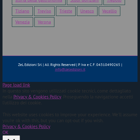
storia della gastronomia
Studi Goriziani
Tiepolo
Tiziano
Treviso
Trieste
Unesco
Vecellio
Venezia
Verona
ZeL Edizioni Srl | All Rights Reserved | P. Iva e C.F. 04310490265 |
info@zeledizioni.it
Page load link
In questo sito vengono utilizzati cookie tecnici, come dettagliato
nella
Privacy & Cookies Policy
. Proseguendo la navigazione accetti
l'utilizzo dei cookie.
This website uses cookies to improve your experience. We'll assume
you're ok with this, but you can opt-out if you wish.
Privacy & Cookies Policy
OK