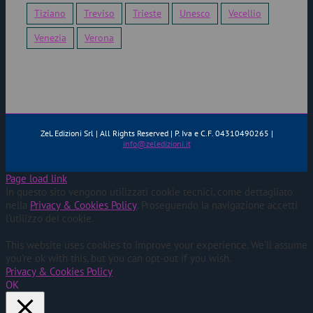
Tiziano
Treviso
Trieste
Unesco
Vecellio
Venezia
Verona
ZeL Edizioni Srl | All Rights Reserved | P. Iva e C.F. 04310490265 |
info@zeledizioni.it
Page load link
In questo sito vengono utilizzati cookie tecnici, come dettagliato
nella
Privacy & Cookies Policy
. Proseguendo la navigazione accetti
l'utilizzo dei cookie.
This website uses cookies to improve your experience. We'll assume
you're ok with this, but you can opt-out if you wish.
Privacy & Cookies Policy
OK