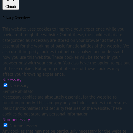
Chiudi
Privacy Overview
This website uses cookies to improve your experience while you
navigate through the website. Out of these, the cookies that are
categorized as necessary are stored on your browser as they are
essential for the working of basic functionalities of the website. We
also use third-party cookies that help us analyze and understand
how you use this website. These cookies will be stored in your
browser only with your consent. You also have the option to opt-out
of these cookies. But opting out of some of these cookies may
affect your browsing experience.
Necessary
Necessary
Sempre abilitato
Necessary cookies are absolutely essential for the website to
function properly. This category only includes cookies that ensures
basic functionalities and security features of the website. These
cookies do not store any personal information.
Non-necessary
Non-necessary
Any cookies that may not be particularly necessary for the website