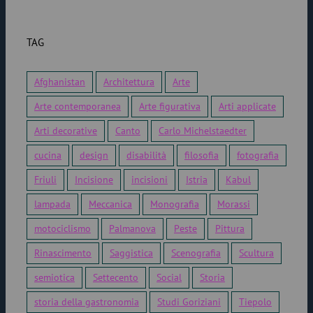
TAG
Afghanistan
Architettura
Arte
Arte contemporanea
Arte figurativa
Arti applicate
Arti decorative
Canto
Carlo Michelstaedter
cucina
design
disabilità
filosofia
fotografia
Friuli
Incisione
incisioni
Istria
Kabul
lampada
Meccanica
Monografia
Morassi
motociclismo
Palmanova
Peste
Pittura
Rinascimento
Saggistica
Scenografia
Scultura
semiotica
Settecento
Social
Storia
storia della gastronomia
Studi Goriziani
Tiepolo